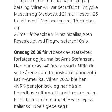
Til turene er det forhåndspåmelding og -
betaling. Våren -25 var det utflukt til Vitlycke
Museum og Grebbestad 21.mai. Høsten -25
tok vi turen til Nasjonalmuseet 15. oktober,
og
27.mai i år besøkte vi kunstinstallasjonen
Roseslottet ved Frognerseteren i Oslo.
statsviter,
Onsdag 26.08
får vi besøk av
forfatter og journalist Arnt Stefansen.
Han har drøyt 40 års fartstid i NRK, de
siste årene som frilanskorrespondent i
Latin-Amerika. Våren 2023 ble han
«NRK-pensjonist», og har nå sin
hovedbase i Roma.
Han vil ta oss med en
tur til Italia med foredraget "Hva er typisk
Italiensk" Noe å glede seg til.