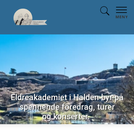
MENY
Eldreakademiet i Halden byr på
spennende foredrag, turer
og konserter.